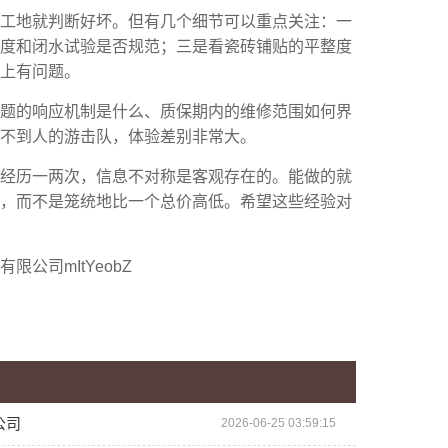
个工地就判断好坏。但有几个细节可以重点关注：一
度和闭水试验是否规范；三是看瓷砖铺贴的平整度
上有问题。
问题的响应机制是什么、质保期内的维修范围如何界
不到人的游击队，体验差别非常大。
就经历一两次，信息不对称是客观存在的。能做的就
，而不是笼统地比一个总价高低。希望这些经验对
公司mItYeobZ
公司
2026-06-25 03:59:15