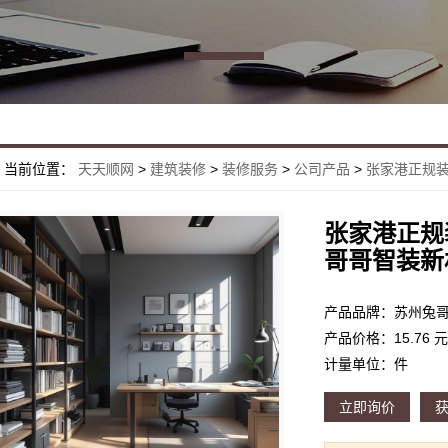
当前位置：
天天顺网
>
建筑装修
>
装修服务
>
公司产品
>
张家港正规装
张家港正规
哥哥智装新
产品价格：15.76 元
计量单位：件
立即询价