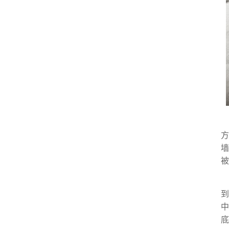
方
墙
被
到
中
底