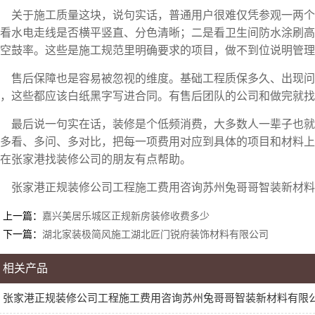
关于施工质量这块，说句实话，普通用户很难仅凭参观一两
看水电走线是否横平竖直、分色清晰；二是看卫生间防水涂刷高
空鼓率。这些是施工规范里明确要求的项目，做不到位说明管理
售后保障也是容易被忽视的维度。基础工程质保多久、出现
，这些都应该白纸黑字写进合同。有售后团队的公司和做完就找
最后说一句实在话，装修是个低频消费，大多数人一辈子也
多看、多问、多对比，把每一项费用对应到具体的项目和材料上
在张家港找装修公司的朋友有点帮助。
张家港正规装修公司工程施工费用咨询苏州兔哥哥智装新材料有限
上一篇：
嘉兴美居乐城区正规新房装修收费多少
下一篇：
湖北家装极简风施工湖北匠门锐府装饰材料有限公司
相关产品
张家港正规装修公司工程施工费用咨询苏州兔哥哥智装新材料有限