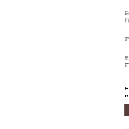
是
和
定
是
正