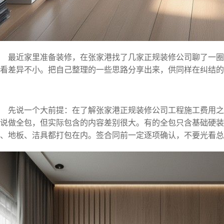
最近家里准备装修，在张家港找了几家正规装修公司聊了一圈
看差异不小。把自己整理的一些思路分享出来，供同样在纠结的
先说一个大前提：在了解
张家港正规装修公司工程施工费用
之
说做全包，但实际包含的内容差别很大。有的全包只含基础硬
、地板、洁具都打包在内。签合同前一定逐项确认，不要光看总